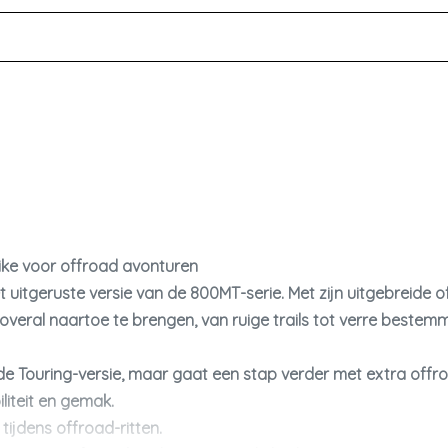
ke voor offroad avonturen
 uitgeruste versie
van de
800MT-serie
. Met zijn uitgebreide
overal naartoe te brengen
, van ruige trails tot verre bestem
 de
Touring-versie
, maar gaat een stap verder met
extra offro
liteit en gemak.
ijdens offroad-ritten.