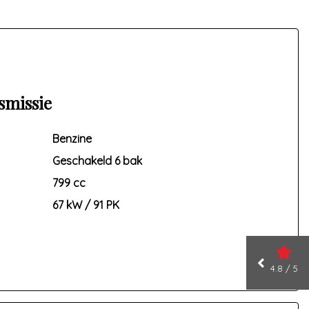
smissie
Benzine
Geschakeld 6 bak
799 cc
67 kW / 91 PK
4.8 / 5