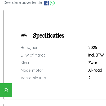
Deel deze advertentie:
Specificaties
Bouwjaar
2025
BTW of Marge
Incl. BTW
Kleur
Zwart
Model motor
All-road
Aantal sleutels
2