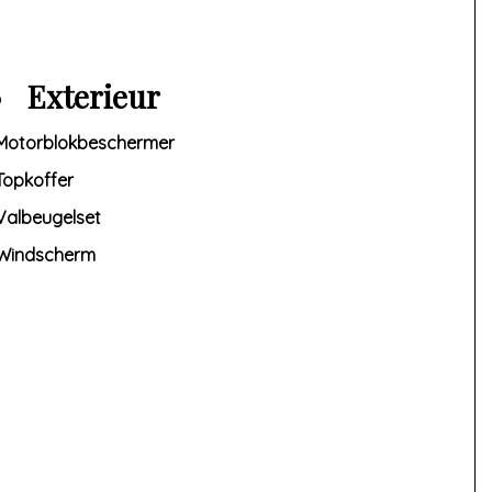
Exterieur
Motorblokbeschermer
Topkoffer
Valbeugelset
Windscherm