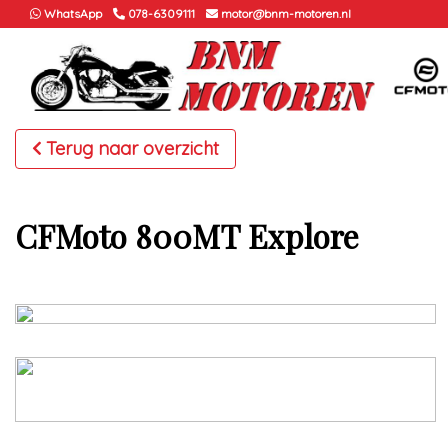
WhatsApp
078-6309111
motor@bnm-motoren.nl
Terug naar overzicht
CFMoto 800MT Explore