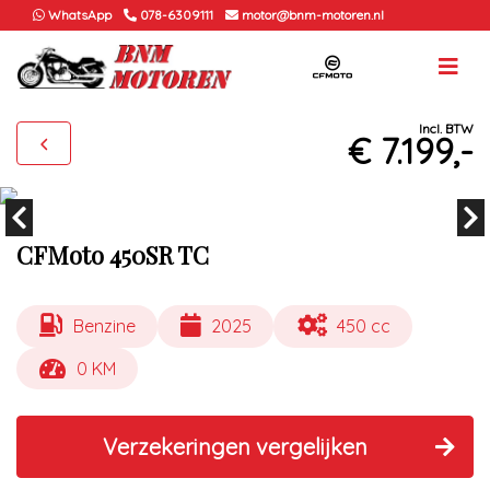
WhatsApp
078-6309111
motor@bnm-motoren.nl
Incl. BTW
€ 7.199,-
CFMoto 450SR TC
Benzine
2025
450 cc
0 KM
Verzekeringen vergelijken