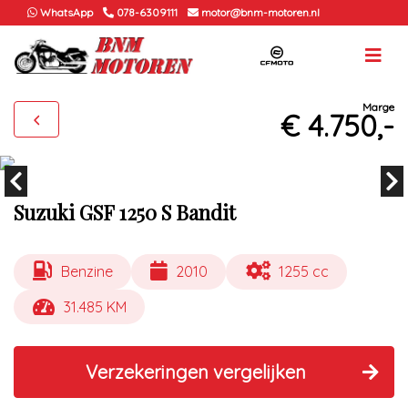
WhatsApp
078-6309111
motor@bnm-motoren.nl
Marge
€ 4.750,-
Suzuki GSF 1250 S Bandit
Benzine
2010
1255 cc
31.485 KM
Verzekeringen vergelijken