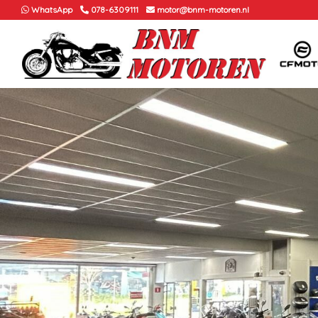
WhatsApp
078-6309111
motor@bnm-motoren.nl